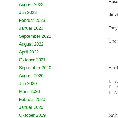
Pass
August 2023
Juli 2023
Jetz
Februar 2023
Tony
Januar 2023
September 2022
Und 
August 2022
April 2022
Oktober 2021
September 2020
Herr
August 2020
Ka
Sa
Juli 2020
F
März 2020
Au
Februar 2020
Januar 2020
Sch
Oktober 2019