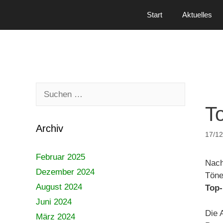
Zum
Start
Aktuelles
Inhalt
springen
Suchen
nach:
T
Archiv
17/12
Februar 2025
Nach
Dezember 2024
Töne
August 2024
Top-
Juni 2024
Die 
März 2024