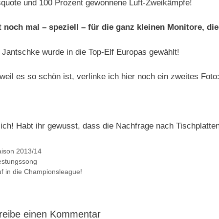
quote und 100 Prozent gewonnene Luft-Zweikämpfe!
t noch mal – speziell – für die ganz kleinen Monitore, di
 Jantschke wurde in die Top-Elf Europas gewählt!
weil es so schön ist, verlinke ich hier noch ein zweites Foto
lich! Habt ihr gewusst, dass die Nachfrage nach Tischplatt
tegorien
ison 2013/14
estungssong
f in die Championsleague!
reibe einen Kommentar