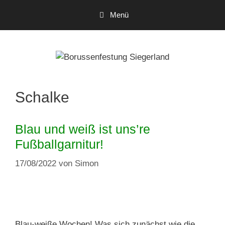
Zum
Menü
Inhalt
springen
Schalke
Blau und weiß ist uns’re
Fußballgarnitur!
17/08/2022
von
Simon
Blau-weiße Wochen! Was sich zunächst wie die