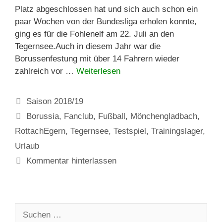
Platz abgeschlossen hat und sich auch schon ein
paar Wochen von der Bundesliga erholen konnte,
ging es für die Fohlenelf am 22. Juli an den
Tegernsee.Auch in diesem Jahr war die
Borussenfestung mit über 14 Fahrern wieder
zahlreich vor …
Weiterlesen
Kategorien
Saison 2018/19
Schlagwörter
Borussia
,
Fanclub
,
Fußball
,
Mönchengladbach
,
RottachEgern
,
Tegernsee
,
Testspiel
,
Trainingslager
,
Urlaub
Kommentar hinterlassen
Suchen
nach: